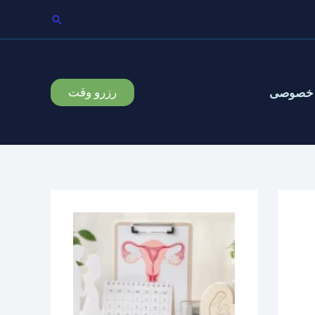
جستجو
رزرو وقت
 خصوصی