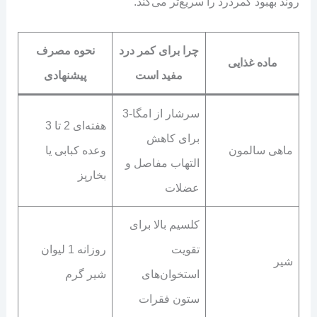
روند بهبود کمردرد را سریع‌تر می‌کند.
چرا برای کمر درد
نحوه مصرف
ماده غذایی
مفید است
پیشنهادی
سرشار از امگا-3
هفته‌ای 2 تا 3
برای کاهش
ماهی سالمون
وعده کبابی یا
التهاب مفاصل و
بخارپز
عضلات
کلسیم بالا برای
تقویت
روزانه 1 لیوان
شیر
استخوان‌های
شیر گرم
ستون فقرات