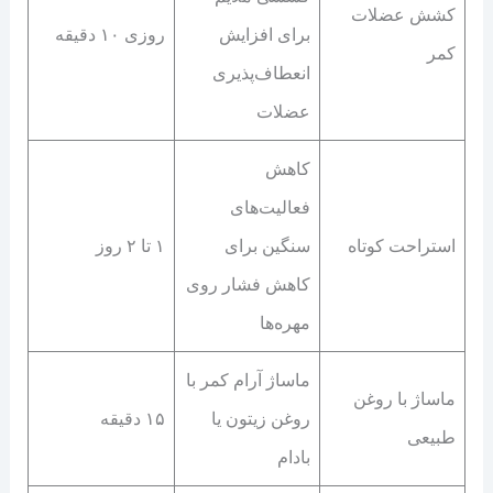
کشش عضلات
برای افزایش
روزی ۱۰ دقیقه
کمر
انعطاف‌پذیری
عضلات
کاهش
فعالیت‌های
استراحت کوتاه
سنگین برای
۱ تا ۲ روز
کاهش فشار روی
مهره‌ها
ماساژ آرام کمر با
ماساژ با روغن
روغن زیتون یا
۱۵ دقیقه
طبیعی
بادام