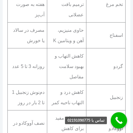
تخم مرغ
ترمیم بافت
هفته به صورت
عضلانی
آب‌پز
حاوی منیزیم،
مصرف در سالاد
اسفناج
آهن و ویتامین K
یا خورش
کاهش التهاب و
گردو
بهبود سلامت
روزانه 3 تا 5 عدد
مفاصل
کاهش درد و
دم‌نوش زنجبیل 1
زنجبیل
التهاب ناحیه کمر
تا 2 بار در روز
چربی‌های مفید
تماس با 02191090775
نصف آووکادو در
آووکادو
برای کاهش